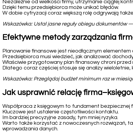
Niezależnie od wielkości firmy, utrzymanie ciągłej kont
Dzięki temu przedsiębiorca może unikać błędów.
W dobie cyfryzacji coraz większą rolę odgrywają takż
Wskazówka: Ustal jasne reguły obiegu dokumentów — to
Efektywne metody zarządzania fir
Planowanie finansowe jest nieodłącznym elementem d
Przedsiębiorca musi wiedzieć, jak analizować dochody
Właściwie przygotowany plan finansowy chroni przed
Dlatego coraz częściej stosuje się analizy wieloletnie
Wskazówka: Przeglądaj budżet minimum raz w miesiącu
Jak usprawnić relację firma–księg
Współpraca z księgowym to fundament bezpiecznej fi
Kluczowe jest ustalenie częstotliwości kontaktu.
Im bardziej precyzyjne zasady, tym mniej ryzyka.
Warto także korzystać z nowoczesnych rozwiązań, taki
wprowadzania danych.