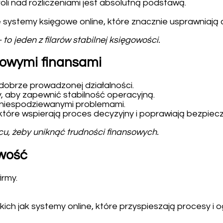
roli nad rozliczeniami jest absolutną podstawą.
e systemy księgowe online, które znacznie usprawniają
 jeden z filarów stabilnej księgowości.
mowymi finansami
obrze prowadzonej działalności.
, aby zapewnić stabilność operacyjną.
 niespodziewanymi problemami.
, które wspierają proces decyzyjny i poprawiają bezpiec
, żeby uniknąć trudności finansowych.
owość
rmy.
ch jak systemy online, które przyspieszają procesy i 