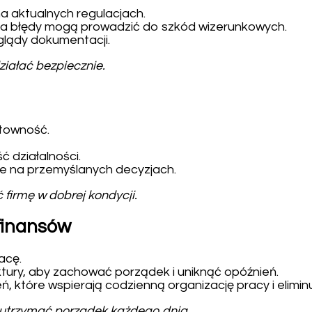
a aktualnych regulacjach.
 a błędy mogą prowadzić do szkód wizerunkowych.
glądy dokumentacji.
ziałać bezpiecznie.
towność.
 działalności.
ale na przemyślanych decyzjach.
irmę w dobrej kondycji.
 finansów
acę.
tury, aby zachować porządek i uniknąć opóźnień.
 które wspierają codzienną organizację pracy i elimin
utrzymać porządek każdego dnia.