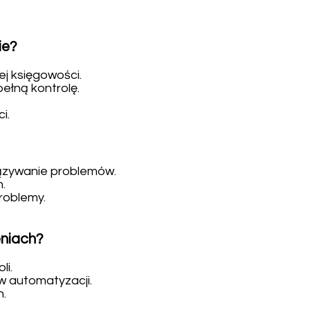
ie?
 księgowości.
ełną kontrolę.
i.
iązywanie problemów.
.
roblemy.
eniach?
li.
w automatyzacji.
h.