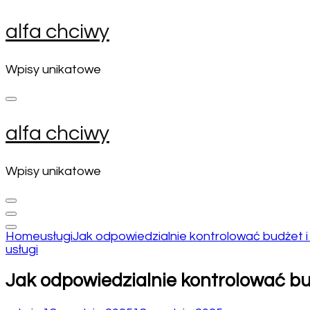
Skip
alfa chciwy
to
content
(Press
Wpisy unikatowe
Enter)
alfa chciwy
Wpisy unikatowe
Home
usługi
Jak odpowiedzialnie kontrolować budżet 
usługi
Jak odpowiedzialnie kontrolować b