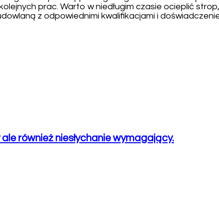
olejnych prac. Warto w niedługim czasie ocieplić strop,
dowlaną z odpowiednimi kwalifikacjami i doświadczeni
 ale również niesłychanie wymagający.