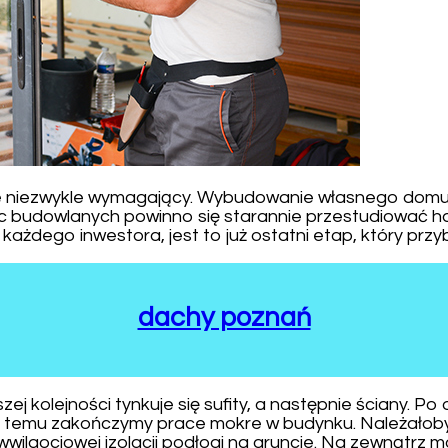
że niezwykle wymagający. Wybudowanie własnego domu 
c budowlanych powinno się starannie przestudiować ha
żdego inwestora, jest to już ostatni etap, który przy
dachy poznań
 kolejności tynkuje się sufity, a następnie ściany. Po
ęki temu zakończymy prace mokre w budynku. Należało
iwwilgociowej izolacji podłogi na gruncie. Na zewnątrz