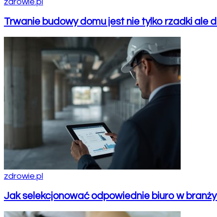
zdrowie.pl
Trwanie budowy domu jest nie tylko rzadki ale
zdrowie.pl
Jak selekcjonować odpowiednie biuro w branży