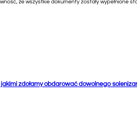
ność, że wszystkie dokumenty zostały wypełnione sta
, jakimi zdołamy obdarować dowolnego soleniza