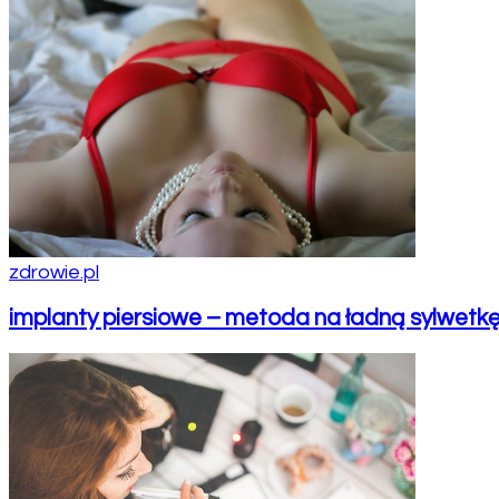
zdrowie.pl
implanty piersiowe – metoda na ładną sylwetk