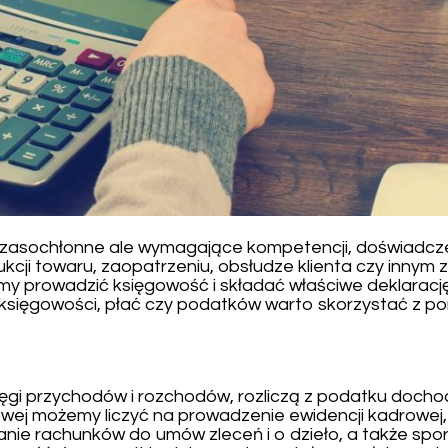
zasochłonne ale wymagające kompetencji, doświadczeni
cji towaru, zaopatrzeniu, obsłudze klienta czy innym 
simy prowadzić księgowość i składać właściwe deklarac
y księgowości, płać czy podatków warto skorzystać z 
ęgi przychodów i rozchodów, rozliczą z podatku doch
owej możemy liczyć na prowadzenie ewidencji kadrowej
nie rachunków do umów zleceń i o dzieło, a także spo