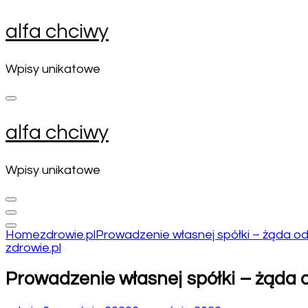
Skip
alfa chciwy
to
content
(Press
Wpisy unikatowe
Enter)
alfa chciwy
Wpisy unikatowe
Home
zdrowie.pl
Prowadzenie własnej spółki – żąda o
zdrowie.pl
Prowadzenie własnej spółki – żąda