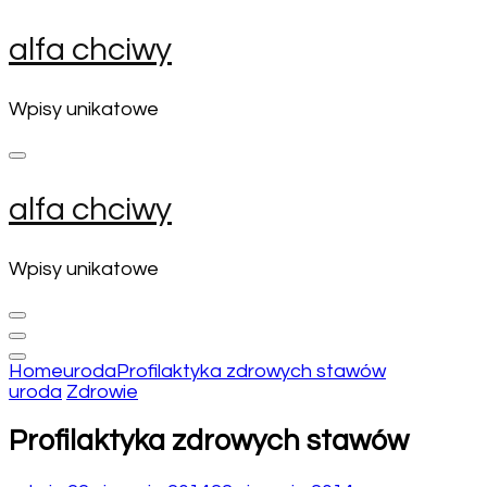
Skip
alfa chciwy
to
content
(Press
Wpisy unikatowe
Enter)
alfa chciwy
Wpisy unikatowe
Home
uroda
Profilaktyka zdrowych stawów
uroda
Zdrowie
Profilaktyka zdrowych stawów