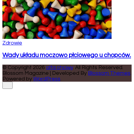
Zdrowie
Wady układu moczowo płciowego u chopców.
© Copyright 2026
alfa chciwy
. All Rights Reserved.
Blossom Magazine | Developed By
Blossom Themes
.
Powered by
WordPress
.