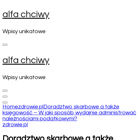
Skip
alfa chciwy
to
content
(Press
Wpisy unikatowe
Enter)
alfa chciwy
Wpisy unikatowe
Home
zdrowie.pl
Doradztwo skarbowe a także
księgowość – W jaki sposób wydajnie administrować
należnościami podatkowymi?
zdrowie.pl
Doradztwo skarbowe a także