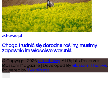
zdrowie.pl
Chcąc trudnić się dorodne rośliny, musimy
zapewnić im właściwe warunki.
© Copyright 2026
alfa chciwy
. All Rights Reserved.
Blossom Magazine | Developed By
Blossom Themes
.
Powered by
WordPress
.