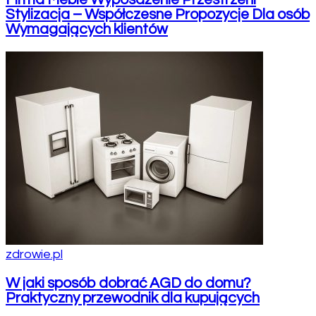
Stylizacja – Współczesne Propozycje Dla osób
Wymagających klientów
zdrowie.pl
W jaki sposób dobrać AGD do domu?
Praktyczny przewodnik dla kupujących